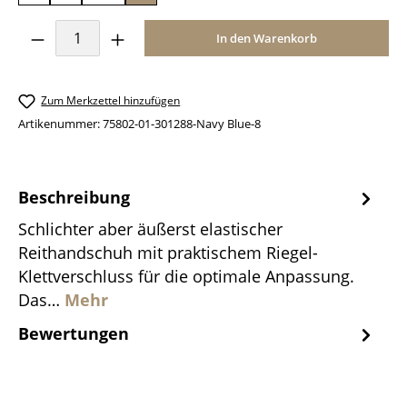
Produkt Anzahl: Gib den gewünschten Wer
In den Warenkorb
Zum Merkzettel hinzufügen
Artikenummer:
75802-01-301288-Navy Blue-8
Beschreibung
Schlichter aber äußerst elastischer
Reithandschuh mit praktischem Riegel-
Klettverschluss für die optimale Anpassung.
Das…
Mehr
Bewertungen