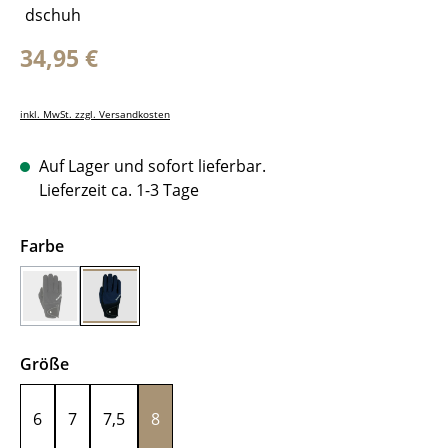
Regulärer Preis:
34,95 €
inkl. MwSt. zzgl. Versandkosten
Auf Lager und sofort lieferbar.
Lieferzeit ca. 1-3 Tage
auswählen
Farbe
Black
Navy Blue
(Diese Option ist zurzeit nicht verfügbar.)
auswählen
Größe
6
7
7,5
8