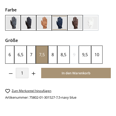
auswählen
Farbe
anthracite
black
caramel
navy blue
mokka
weiß
(Diese Option i
auswählen
Größe
6
6,5
7
7,5
8
8,5
9
9,5
10
(Diese Option ist zurzeit
Produkt Anzahl: Gib den gewünschten Wer
In den Warenkorb
Zum Merkzettel hinzufügen
Artikenummer:
75802-01-301527-7,5-navy blue