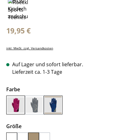
Regulärer Preis:
19,95 €
inkl. MwSt. zzgl. Versandkosten
Auf Lager und sofort lieferbar.
Lieferzeit ca. 1-3 Tage
auswählen
Farbe
Berry
Black/Gold
Navy Blue
(Diese Option ist zurzeit nicht verfügbar.)
auswählen
Größe