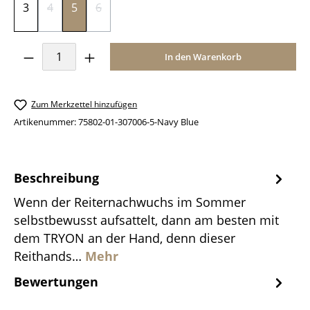
3
4
5
6
(Diese Option ist zurzeit nicht verfügbar.)
(Diese Option ist zurzeit nicht verfügbar.)
Produkt Anzahl: Gib den gewünschten Wer
In den Warenkorb
Zum Merkzettel hinzufügen
Artikenummer:
75802-01-307006-5-Navy Blue
Beschreibung
Wenn der Reiternachwuchs im Sommer
selbstbewusst aufsattelt, dann am besten mit
dem TRYON an der Hand, denn dieser
Reithands…
Mehr
Bewertungen