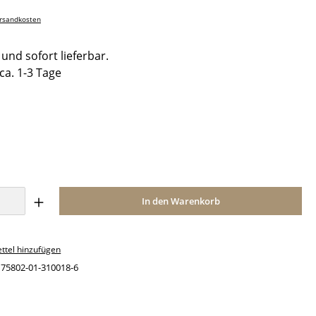
ersandkosten
und sofort lieferbar.
 ca. 1-3 Tage
ählen
Anzahl: Gib den gewünschten Wert ein o
In den Warenkorb
ttel hinzufügen
:
75802-01-310018-6