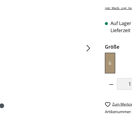
inkl. MwSt. zzgl. V
Auf Lager 
Lieferzeit
ausw
Größe
6
Produkt 
Zum Merkze
Artikenummer