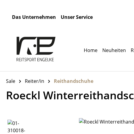
m Hauptinhalt springen
Zur Suche springen
Zur Hauptnavigation springen
Das Unternehmen
Unser Service
Home
Neuheiten
R
Sale
Reiter/in
Reithandschuhe
Roeckl Winterreithands
Bildergalerie überspringen