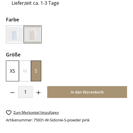
Lieferzeit ca. 1-3 Tage
auswählen
Farbe
powder blue
powder pink
(Diese Option ist zurzeit nicht verfügbar.)
auswählen
Größe
XS
M
S
(Diese Option ist zurzeit nicht verfügbar.)
Produkt Anzahl: Gib den gewünschten Wer
In den Warenkorb
Zum Merkzettel hinzufügen
Artikenummer:
75931-W-Sidonie-S-powder pink