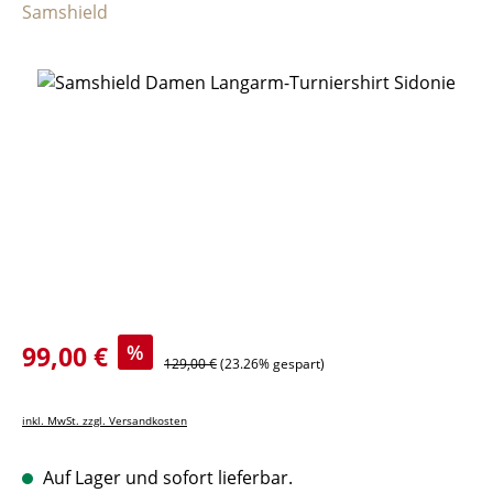
Samshield
Bildergalerie überspringen
Verkaufspreis:
99,00 €
%
Regulärer Preis:
129,00 €
(23.26% gespart)
inkl. MwSt. zzgl. Versandkosten
Auf Lager und sofort lieferbar.