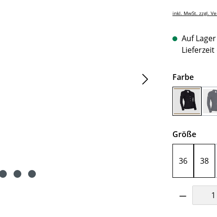
inkl. MwSt. zzgl. V
Auf Lager 
Lieferzeit
auswä
Farbe
Schwarz
ausw
Größe
36
38
Produkt 