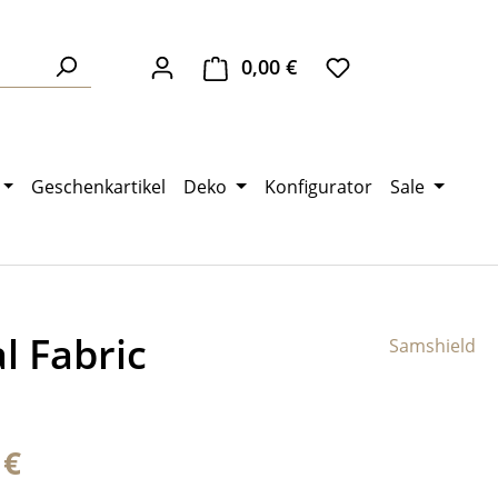
0,00 €
Warenkorb enthält 0 Pos
Geschenkartikel
Deko
Konfigurator
Sale
l Fabric
Samshield
eis:
 €