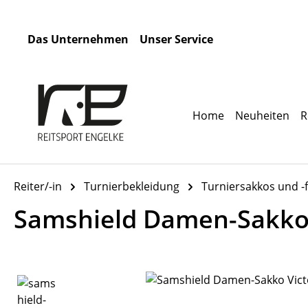
m Hauptinhalt springen
Zur Suche springen
Zur Hauptnavigation springen
Das Unternehmen
Unser Service
Home
Neuheiten
R
Reiter/-in
Turnierbekleidung
Turniersakkos und -
Samshield Damen-Sakko V
Bildergalerie überspringen