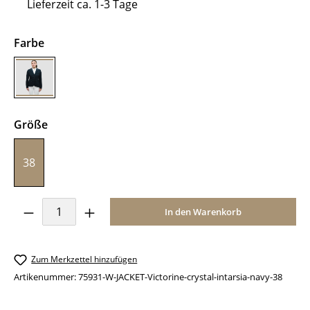
Lieferzeit ca. 1-3 Tage
auswählen
Farbe
navy
auswählen
Größe
38
Produkt Anzahl: Gib den gewünschten Wer
In den Warenkorb
Zum Merkzettel hinzufügen
Artikenummer:
75931-W-JACKET-Victorine-crystal-intarsia-navy-38