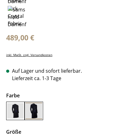
Regulärer Preis:
489,00 €
inkl. MwSt. zzgl. Versandkosten
Auf Lager und sofort lieferbar.
Lieferzeit ca. 1-3 Tage
auswählen
Farbe
Black
Blue
auswählen
Größe