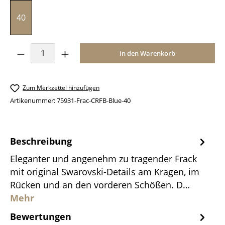
40
Produkt Anzahl: Gib den gewünschten Wer
In den Warenkorb
Zum Merkzettel hinzufügen
Artikenummer:
75931-Frac-CRFB-Blue-40
Beschreibung
Eleganter und angenehm zu tragender Frack
mit original Swarovski-Details am Kragen, im
Rücken und an den vorderen Schößen. D…
Mehr
Bewertungen