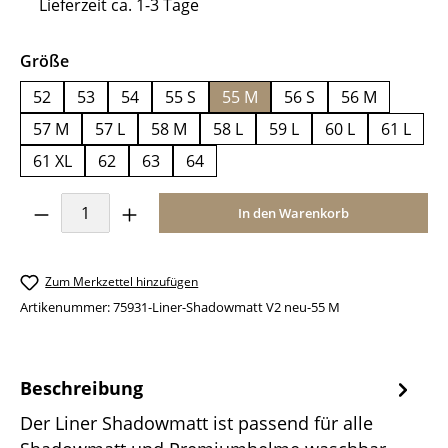
Lieferzeit ca. 1-3 Tage
auswählen
Größe
52
53
54
55 S
55 M
56 S
56 M
57 M
57 L
58 M
58 L
59 L
60 L
61 L
61 XL
62
63
64
Produkt Anzahl: Gib den gewünschten Wer
In den Warenkorb
Zum Merkzettel hinzufügen
Artikenummer:
75931-Liner-Shadowmatt V2 neu-55 M
Beschreibung
Der Liner Shadowmatt ist passend für alle