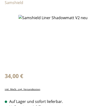
Samshield
Bildergalerie überspringen
Regulärer Preis:
34,00 €
inkl. MwSt. zzgl. Versandkosten
Auf Lager und sofort lieferbar.