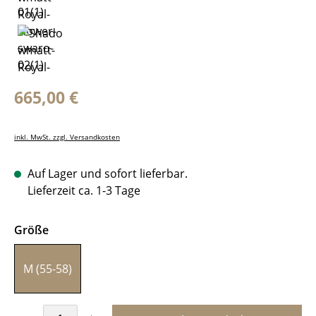
Regulärer Preis:
665,00 €
inkl. MwSt. zzgl. Versandkosten
Auf Lager und sofort lieferbar.
Lieferzeit ca. 1-3 Tage
auswählen
Größe
M (55-58)
Produkt Anzahl: Gib den gewünschten Wer