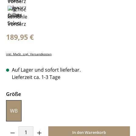
Regulärer Preis:
189,95 €
inkl. MwSt. zzgl. Versandkosten
Auf Lager und sofort lieferbar.
Lieferzeit ca. 1-3 Tage
auswählen
Größe
WB
Produkt Anzahl: Gib den gewünschten Wer
In den Warenkorb