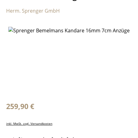
Herm. Sprenger GmbH
Bildergalerie überspringen
Regulärer Preis:
259,90 €
inkl. MwSt. zzgl. Versandkosten