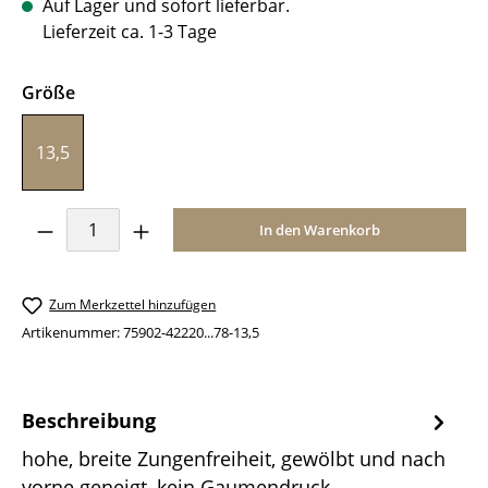
Auf Lager und sofort lieferbar.
Lieferzeit ca. 1-3 Tage
auswählen
Größe
13,5
Produkt Anzahl: Gib den gewünschten Wer
In den Warenkorb
Zum Merkzettel hinzufügen
Artikenummer:
75902-42220...78-13,5
Beschreibung
hohe, breite Zungenfreiheit, gewölbt und nach
vorne geneigt, kein Gaumendruck