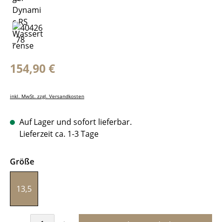
Regulärer Preis:
154,90 €
inkl. MwSt. zzgl. Versandkosten
Auf Lager und sofort lieferbar.
Lieferzeit ca. 1-3 Tage
auswählen
Größe
13,5
Produkt Anzahl: Gib den gewünschten Wer