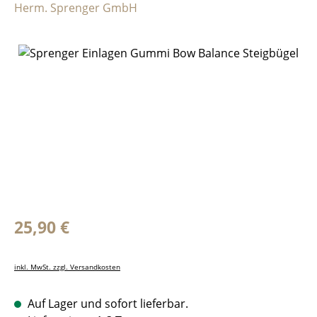
Herm. Sprenger GmbH
Bildergalerie überspringen
Regulärer Preis:
25,90 €
inkl. MwSt. zzgl. Versandkosten
Auf Lager und sofort lieferbar.