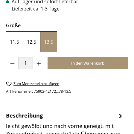
Auf Lager und sofort lieferbar.
Lieferzeit ca. 1-3 Tage
auswählen
Größe
11,5
12,5
13,5
Produkt Anzahl: Gib den gewünschten Wer
In den Warenkorb
Zum Merkzettel hinzufügen
Artikenummer:
75902-42172...78-13,5
Beschreibung
leicht gewölbt und nach vorne geneigt. mit
Zungenfreiheit, abgeschrägte Übergänge zum