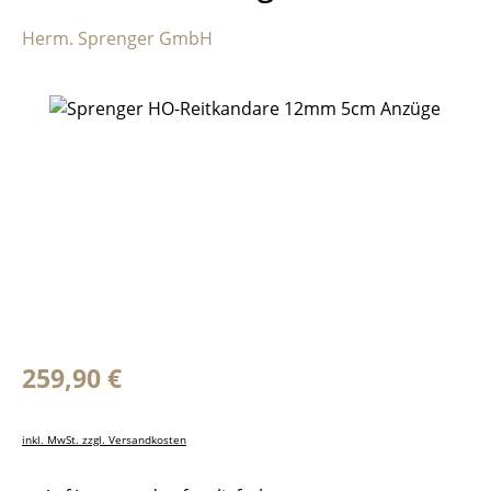
Herm. Sprenger GmbH
Bildergalerie überspringen
Regulärer Preis:
259,90 €
inkl. MwSt. zzgl. Versandkosten