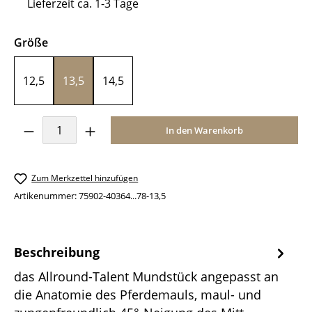
Lieferzeit ca. 1-3 Tage
auswählen
Größe
12,5
13,5
14,5
Produkt Anzahl: Gib den gewünschten Wer
In den Warenkorb
Zum Merkzettel hinzufügen
Artikenummer:
75902-40364...78-13,5
Beschreibung
das Allround-Talent Mundstück angepasst an
die Anatomie des Pferdemauls, maul- und