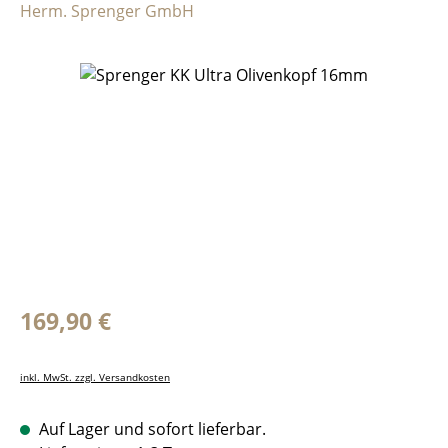
Herm. Sprenger GmbH
Bildergalerie überspringen
Regulärer Preis:
169,90 €
inkl. MwSt. zzgl. Versandkosten
Auf Lager und sofort lieferbar.