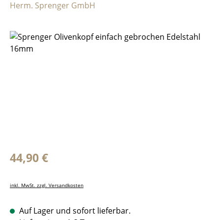
Herm. Sprenger GmbH
Bildergalerie überspringen
Regulärer Preis:
44,90 €
inkl. MwSt. zzgl. Versandkosten
Auf Lager und sofort lieferbar.