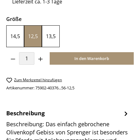
Lieferzeit ca. 1-3 Tage
auswählen
Größe
14,5
12,5
13,5
Produkt Anzahl: Gib den gewünschten Wer
In den Warenkorb
Zum Merkzettel hinzufügen
Artikenummer:
75902-40376...56-12,5
Beschreibung
Beschreibung: Das einfach gebrochene
Olivenkopf Gebiss von Sprenger ist besonders