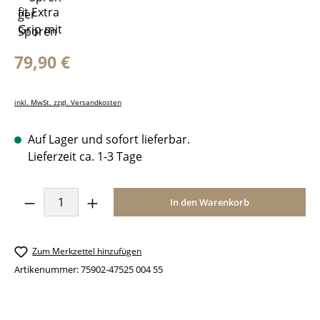
Regulärer Preis:
79,90 €
inkl. MwSt. zzgl. Versandkosten
Auf Lager und sofort lieferbar.
Lieferzeit ca. 1-3 Tage
Produkt Anzahl: Gib den gewünschten Wer
In den Warenkorb
Zum Merkzettel hinzufügen
Artikenummer:
75902-47525 004 55