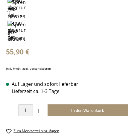
Regulärer Preis:
55,90 €
inkl. MwSt. zzgl. Versandkosten
Auf Lager und sofort lieferbar.
Lieferzeit ca. 1-3 Tage
Produkt Anzahl: Gib den gewünschten Wer
In den Warenkorb
Zum Merkzettel hinzufügen