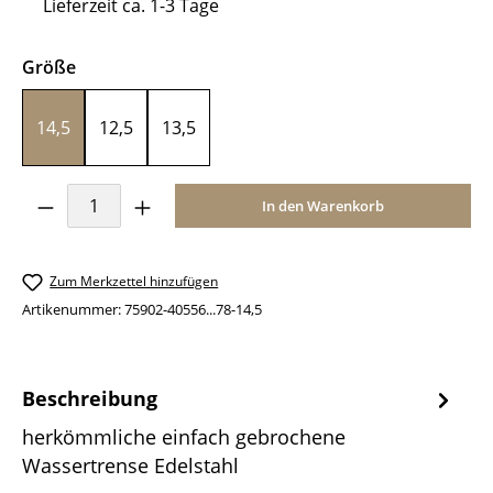
Lieferzeit ca. 1-3 Tage
auswählen
Größe
14,5
12,5
13,5
Produkt Anzahl: Gib den gewünschten Wer
In den Warenkorb
Zum Merkzettel hinzufügen
Artikenummer:
75902-40556...78-14,5
Beschreibung
herkömmliche einfach gebrochene
Wassertrense Edelstahl