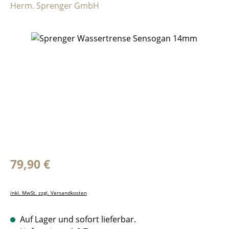
Herm. Sprenger GmbH
Bildergalerie überspringen
Regulärer Preis:
79,90 €
inkl. MwSt. zzgl. Versandkosten
Auf Lager und sofort lieferbar.