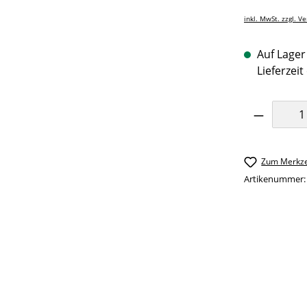
inkl. MwSt. zzgl. V
Auf Lager 
Lieferzeit
Produkt 
Zum Merkze
Artikenummer