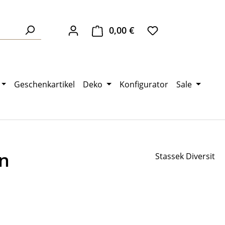
0,00 €
Warenkorb enthält 0 Pos
Geschenkartikel
Deko
Konfigurator
Sale
n
Stassek Diversit
eis: