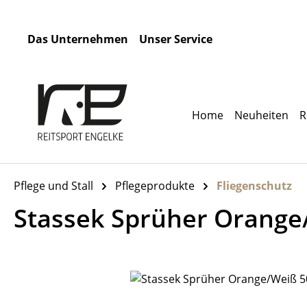
m Hauptinhalt springen
Zur Suche springen
Zur Hauptnavigation springen
Das Unternehmen
Unser Service
Home
Neuheiten
R
Pflege und Stall
Pflegeprodukte
Fliegenschutz
Stassek Sprüher Orange
Bildergalerie überspringen