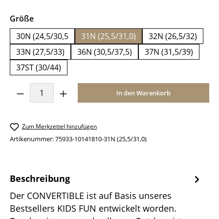
auswählen
Größe
30N (24,5/30,5
31N (25,5/31,0)
32N (26,5/32)
33N (27,5/33)
36N (30,5/37,5)
37N (31,5/39)
37ST (30/44)
Produkt Anzahl: Gib den gewünschten Wer
In den Warenkorb
Zum Merkzettel hinzufügen
Artikenummer:
75933-10141810-31N (25,5/31,0)
Beschreibung
Der CONVERTIBLE ist auf Basis unseres
Bestsellers KIDS FUN entwickelt worden.