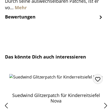
Durch seine auswechselbaren Patches, ist er
vo…
Mehr
Bewertungen
Produktgalerie überspringen
Das könnte Dich auch interessieren
Suedwind Glitzerpatch für Kinderreitsiefel
Nova