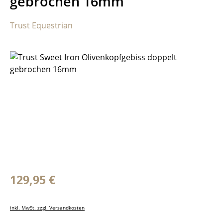
gebrochen 16mm
Trust Equestrian
Bildergalerie überspringen
Regulärer Preis:
129,95 €
inkl. MwSt. zzgl. Versandkosten