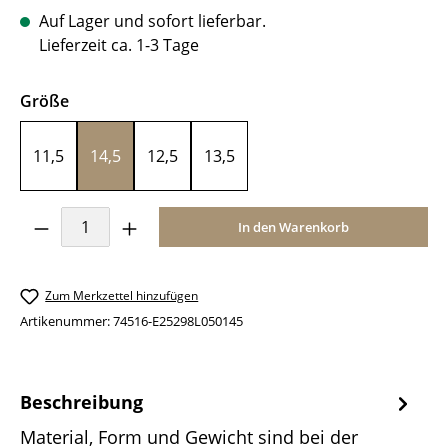
Auf Lager und sofort lieferbar.
Lieferzeit ca. 1-3 Tage
auswählen
Größe
11,5
14,5
12,5
13,5
Produkt Anzahl: Gib den gewünschten Wer
In den Warenkorb
Zum Merkzettel hinzufügen
Artikenummer:
74516-E25298L050145
Beschreibung
Material, Form und Gewicht sind bei der