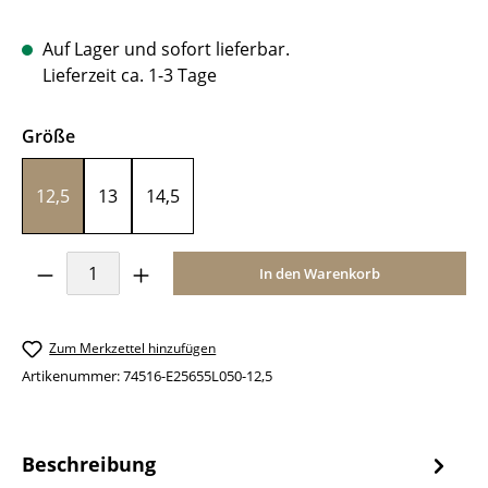
Auf Lager und sofort lieferbar.
Lieferzeit ca. 1-3 Tage
auswählen
Größe
12,5
13
14,5
Produkt Anzahl: Gib den gewünschten Wer
In den Warenkorb
Zum Merkzettel hinzufügen
Artikenummer:
74516-E25655L050-12,5
Beschreibung