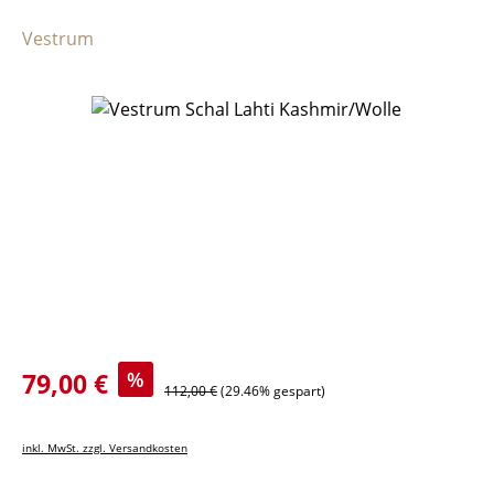
Vestrum
Bildergalerie überspringen
Verkaufspreis:
79,00 €
%
Regulärer Preis:
112,00 €
(29.46% gespart)
inkl. MwSt. zzgl. Versandkosten