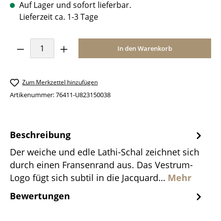
Auf Lager und sofort lieferbar.
Lieferzeit ca. 1-3 Tage
Produkt Anzahl: Gib den gewünschten Wer
In den Warenkorb
Zum Merkzettel hinzufügen
Artikenummer:
76411-U823150038
Beschreibung
Der weiche und edle Lathi-Schal zeichnet sich
durch einen Fransenrand aus. Das Vestrum-
Logo fügt sich subtil in die Jacquard…
Mehr
Bewertungen