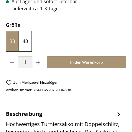
Auf Lager und sofort lieferbar.
Lieferzeit ca. 1-3 Tage
auswählen
Größe
38
40
Produkt Anzahl: Gib den gewünschten Wer
In den Warenkorb
Zum Merkzettel hinzufügen
Artikenummer:
76411-W207 20047-38
Beschreibung
Hochwertiges Turniersakko mit Doppelschlitz,
besonders leicht und elastisch. Das Sakko ist