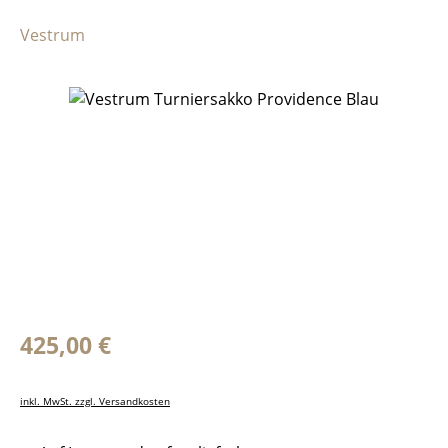
Vestrum
Bildergalerie überspringen
Regulärer Preis:
425,00 €
inkl. MwSt. zzgl. Versandkosten