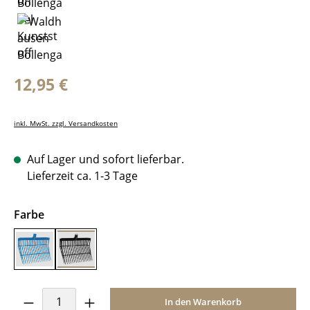
Regulärer Preis:
12,95 €
inkl. MwSt. zzgl. Versandkosten
Auf Lager und sofort lieferbar.
Lieferzeit ca. 1-3 Tage
auswählen
Farbe
Azurblau
Schwarz
Produkt Anzahl: Gib den gewünschten Wer
In den Warenkorb