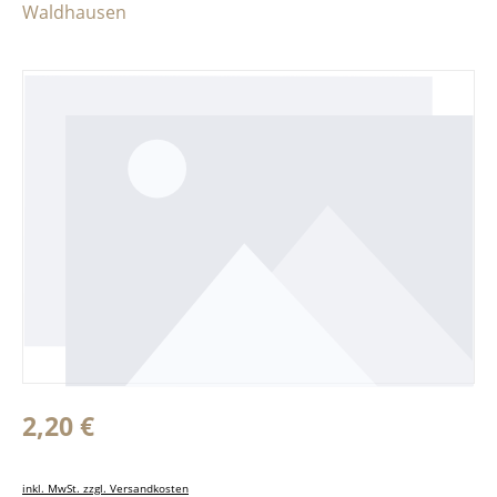
Waldhausen
Bildergalerie überspringen
Regulärer Preis:
2,20 €
inkl. MwSt. zzgl. Versandkosten