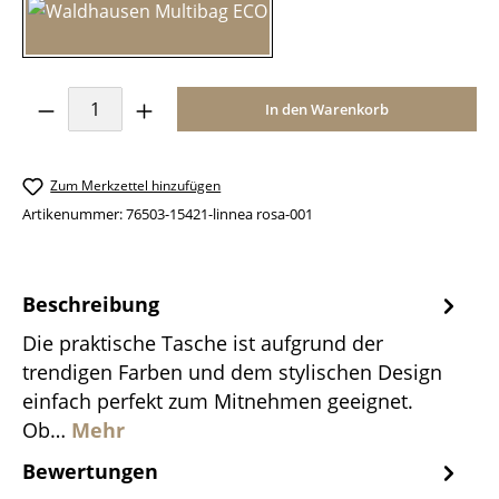
linnea rosa
Produkt Anzahl: Gib den gewünschten Wer
In den Warenkorb
Zum Merkzettel hinzufügen
Artikenummer:
76503-15421-linnea rosa-001
Beschreibung
Die praktische Tasche ist aufgrund der
trendigen Farben und dem stylischen Design
einfach perfekt zum Mitnehmen geeignet.
Ob…
Mehr
Bewertungen